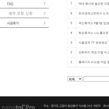
7
매대 행사에 필요한 각종 홍
6
한국경제신문에서 소개한
5
옥산휴게소 8월3일 입
4
화성휴게소 나노톨프로
3
서울경제 TV 방송영상 
2
강화유리 액정 마찰 비
1
홈페이지 리뉴얼 작업 