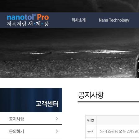
번호
공지
와디즈펀딩오픈 2019년12