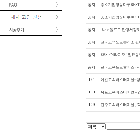
공지
중소기업명품마루BEST1
공지
중소기업명품마루BEST1
공지
"나노톨프로 안경세정제"
공지
전국고속도로휴게소 판매원
공지
EBS FM라디오 "일요
공지
전국고속도로휴게소 nano
131
이천고속버스터미널~
130
목포고속버스터미널 ~
129
전주고속버스터미널 , 직