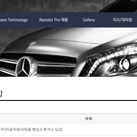
제목
(주)처음처럼새제품 행담도휴게소 입점