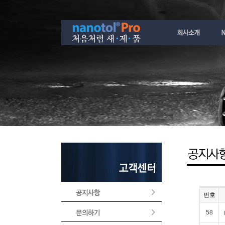
번호
58