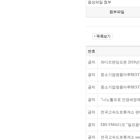
음성파일 첨부
첨부파일
번호
공지
와디즈펀딩오픈 2019년12
공지
중소기업명품마루BEST1
공지
중소기업명품마루BEST1
공지
"나노톨프로 안경세정제"
공지
전국고속도로휴게소 판매원
공지
EBS FM라디오 "일요
공지
전국고속도로휴게소 nano